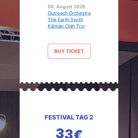
06. August 2026
Outreach Orchestra
The Earth Synth
Kálmán Oláh Trio
BUY TICKET
FESTIVAL TAG 2
33€