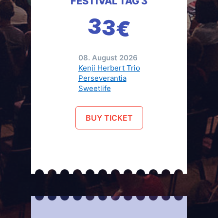
FESTIVAL TAG 3
33€
08. August 2026
Kenji Herbert Trio
Perseverantia
Sweetlife
BUY TICKET