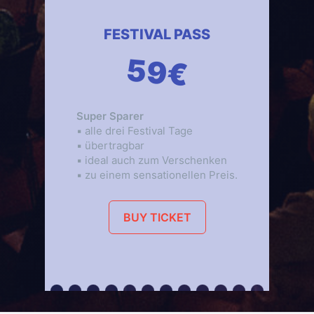
FESTIVAL PASS
59€
Super Sparer
▪ alle drei Festival Tage
▪ übertragbar
▪ ideal auch zum Verschenken
▪ zu einem sensationellen Preis.
BUY TICKET