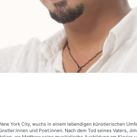
 New York City, wuchs in einem lebendigen künstlerischen Umf
n Künstler:innen und Poet:innen. Nach dem Tod seines Vaters, 
Italien, wo Matthew seine musikalische Ausbildung am Klavier 