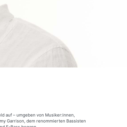
eld auf – umgeben von Musiker:innen,
Jimmy Garrison, dem renommierten Bassisten
und E-Bass begann.