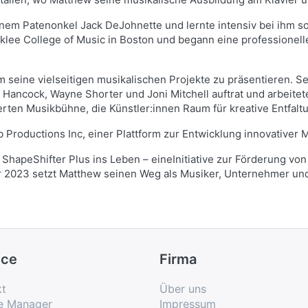
einem Patenonkel Jack DeJohnette und lernte intensiv bei ihm s
erklee College of Music in Boston und begann eine professionel
 seine vielseitigen musikalischen Projekte zu präsentieren. Se
e Hancock, Wayne Shorter und Joni Mitchell auftrat und arbeit
rten Musikbühne, die Künstler:innen Raum für kreative Entfaltu
 Productions Inc, einer Plattform zur Entwicklung innovativer
 ShapeShifter Plus ins Leben – eineInitiative zur Förderung von
r 2023 setzt Matthew seinen Weg als Musiker, Unternehmer un
ice
Firma
kt
Über uns
e Manager
Impressum