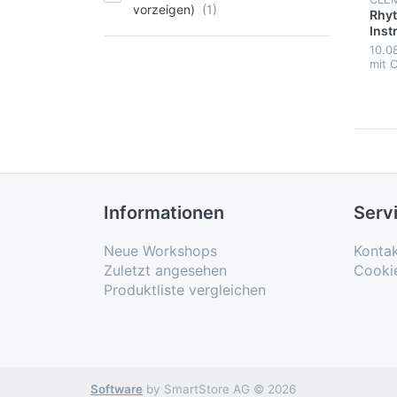
vorzeigen)
Rhyt
Inst
Voca
10.0
mit 
Informationen
Serv
Neue Workshops
Konta
Zuletzt angesehen
Cooki
Produktliste vergleichen
Software
by SmartStore AG © 2026