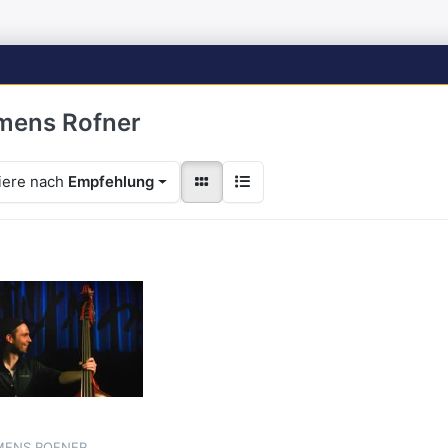
mens Rofner
iere nach
Empfehlung
MENS ROFNER