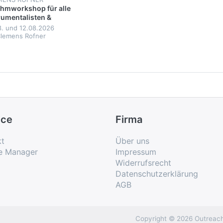
hmworkshop für alle
rumentalisten &
listen 2026
8. und 12.08.2026
Clemens Rofner
ice
Firma
kt
Über uns
e Manager
Impressum
Widerrufsrecht
Datenschutzerklärung
AGB
Copyright © 2026 Outreach