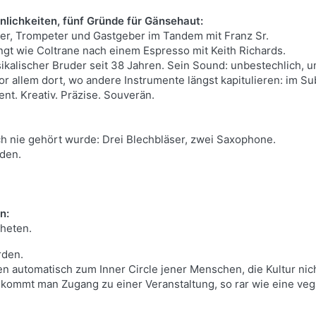
önlichkeiten, fünf Gründe für Gänsehaut:
er, Trompeter und Gastgeber im Tandem mit Franz Sr.
ngt wie Coltrane nach einem Espresso mit Keith Richards.
kalischer Bruder seit 38 Jahren. Sein Sound: unbestechlich, u
vor allem dort, wo andere Instrumente längst kapitulieren: im S
t. Kreativ. Präzise. Souverän.
ch nie gehört wurde: Drei Blechbläser, zwei Saxophone.
nden.
n:
theten.
den.
ren automatisch zum Inner Circle jener Menschen, die Kultur ni
kommt man Zugang zu einer Veranstaltung, so rar wie eine veg