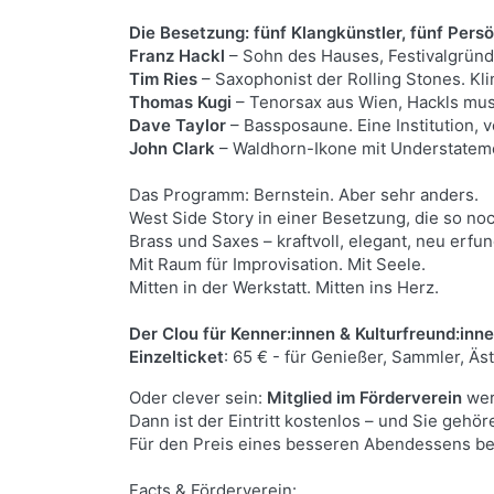
Die Besetzung: fünf Klangkünstler, fünf Pers
Franz Hackl
– Sohn des Hauses, Festivalgründ
Tim Ries
– Saxophonist der Rolling Stones. Kli
Thomas Kugi
– Tenorsax aus Wien, Hackls musi
Dave Taylor
– Bassposaune. Eine Institution, 
John Clark
– Waldhorn-Ikone mit Understatemen
Das Programm: Bernstein. Aber sehr anders.
West Side Story in einer Besetzung, die so no
Brass und Saxes – kraftvoll, elegant, neu erfu
Mit Raum für Improvisation. Mit Seele.
Mitten in der Werkstatt. Mitten ins Herz.
Der Clou für Kenner:innen & Kulturfreund:inne
Einzelticket
: 65 € - für Genießer, Sammler, Äs
Oder clever sein:
Mitglied im Förderverein
wer
Dann ist der Eintritt kostenlos – und Sie gehö
Für den Preis eines besseren Abendessens be
Facts & Förderverein: